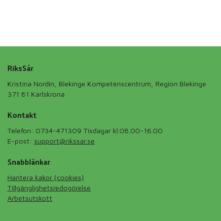
RiksSår
Kristina Nordin, Blekinge Kompetenscentrum, Region Blekinge
371 81 Karlskrona
Kontakt
Telefon: 0734-471309 Tisdagar kl.08.00-16.00
E-post:
support@rikssar.se
Snabblänkar
Hantera kakor (cookies)
Tillgänglighetsredogörelse
Arbetsutskott