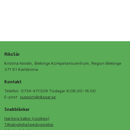
RiksSår
Kristina Nordin, Blekinge Kompetenscentrum, Region Blekinge
371 81 Karlskrona
Kontakt
Telefon: 0734-471309 Tisdagar kl.08.00-16.00
E-post:
support@rikssar.se
Snabblänkar
Hantera kakor (cookies)
Tillgänglighetsredogörelse